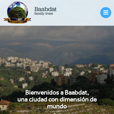
Entrar
ES
Baabdat
Líbano
Familias
Inmigración
Galería
Bienvenidos a Baabdat,
Bienvenidos a Baabdat,
Historias
una ciudad con dimensión de
una ciudad con dimensión de
Contáctenos
mundo
mundo
?Quiénes somos¿