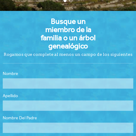
Busque un
miembro de la
familia o un árbol
genealógico
Rogamos que complete al menos un campo de los siguientes
Nombre
Apellido
Nombre Del Padre