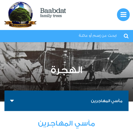
بعبدات
لبنان
الهجرة
العائلات
الهجرة
المعرض
مآسي المهاجرين
قصص
اتصل بنا
مآسي المهاجرين
من نحن؟