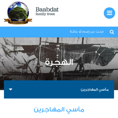
بعبدات
لبنان
الهجرة
العائلات
الهجرة
المعرض
مآسي المهاجرين
قصص
اتصل بنا
مآسي المهاجرين
من نحن؟