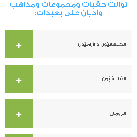
توالت حقبات ومجموعات ومذاهب
وأديان على بعبدات:
+
الكنعانيّون والآراميّون
قيل أن الكنعانيّين والآراميّين كانوا أوّل من سكن بعبدات، بدليل
+
وجود بعض الآثار لهيكل أو معبد لآلهتهم يقع في قبو نبع العرعار،
الفنيقيّون
وهو النبع الحيوي الأساسي في البلدة.
يُثبت مرور الفينيقيين في بعبدات وجود برج قديم يطل على نهر
+
الجعماني (وهو فرع من فروع نهر بيروت) لكنه هُدم واستُخدمت
الرومان
حجارته في بناء جزء من كنيسة مار جرجس عام 1660.